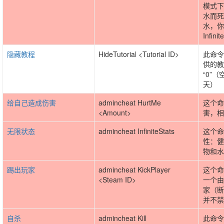
模式下
水而死
水，你
Infin
隐藏教程
HideTutorial <Tutorial ID>
此命令
供的教
“0”
天）
给自己造成伤害
admincheat HurtMe
这个命
<Amount>
害，相
无限状态
admincheat InfiniteStats
这个命
性：健
物和水
踢出玩家
admincheat KickPlayer
这个命
<Steam ID>
一个由S
家（断
并不禁
自杀
admincheat Kill
此命令