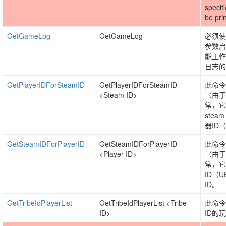
specifi
be pri
GetGameLog
GetGameLog
必须使用
参数启
能工作
日志的
GetPlayerIDForSteamID
GetPlayerIDForSteamID
此命令
<Steam ID>
（由于
常，它
stea
器ID
GetSteamIDForPlayerID
GetSteamIDForPlayerID
此命令
<Player ID>
（由于
常，它
ID（U
ID。
GetTribeIdPlayerList
GetTribeIdPlayerList <Tribe
此命令
ID>
ID的