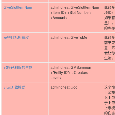
GiveSlotItemNum
admincheat GiveSlotItemNum
此命令
<Item ID> <Slot Number>
项ID
<Amount>
如果有
叠），
的库存
获得目标所有权
admincheat GiveToMe
此命令
前结束
意：它
会让你
生物，
召唤已驯服的生物
admincheat GMSummon
<"Entity ID"> <Creature
Level>
开启无敌模式
admincheat God
这个命
上帝模
入上帝
于上帝
上帝模
的伤害