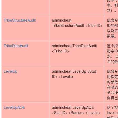
字，则
然）。
TribeStructureAudit
admincheat
此命令
TribeStructureAudit <Tribe ID>
ID的
以及它
数量。
TribeDinoAudit
admincheat TribeDinoAudit
这个控
<Tribe ID>
指定I
龙，以
龙的数
LevelUp
admincheat LevelUp <Stat
此命令
ID> <Levels>
用指定
的参数
在骑恐
令会使
你自己
LevelUpAOE
admincheat LevelUpAOE
这个控
<Stat ID> <Radius> <Levels>
leve
使你自