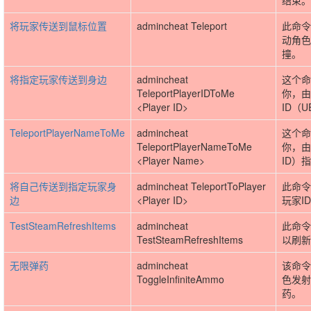
结束。
将玩家传送到鼠标位置
admincheat Teleport
此命令
动角色
撞。
将指定玩家传送到身边
admincheat
这个命
TeleportPlayerIDToMe
你，由
<Player ID>
ID（
TeleportPlayerNameToMe
admincheat
这个命
TeleportPlayerNameToMe
你，由
<Player Name>
ID）
将自己传送到指定玩家身
admincheat TeleportToPlayer
此命令
边
<Player ID>
玩家I
TestSteamRefreshItems
admincheat
此命令
TestSteamRefreshItems
以刷新
无限弹药
admincheat
该命令
ToggleInfiniteAmmo
色发射
药。