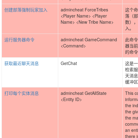
创建部落强制玩家加入
admincheat ForceTribes
这个命
<Player Name> <Player
落（部
Name> <New Tribe Name>
数），
入。
运行服务器命令
admincheat GameCommand
此命令
<Command>
器当前
的命令
获取最近聊天消息
GetChat
这是一
检索服
天消息
缓冲区
打印每个实体消息
admincheat GetAllState
This c
<Entity ID>
inform
the ind
the gi
the ma
common
an ent
there i