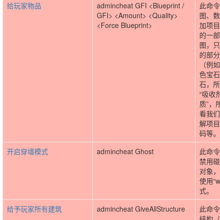
给玩家物品
admincheat GFI <Blueprint /
此命令
GFI> <Amount> <Quality>
图、数
<Force Blueprint>
加项目
的一部
图，只
的部分
（例如
色宝石
石，所
“吸收
质”，
看我们
解项目
码等。
开启穿墙模式
admincheat Ghost
此命令启
禁用碰
对象，
使用“
式。
给予玩家所有建筑
admincheat GiveAllStructure
此命令
结构（