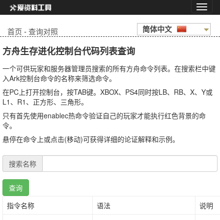
简体中文
首页
-
查询对照
方舟生存进化控制台代码列表查询
一个可供玩家和服务器管理员搜索的所有方舟命令列表。在搜索栏中键
入Ark控制台命令的名称来筛选命令。
在PC上打开控制台，按TAB键。XBOX、PS4同时按LB、RB、X、Y或
L1、R1、正方形、三角形。
只有首先使用enablec热命令验证自己的玩家才能执行红色背景的命
令。
悬停在命令上或点击(移动)可获得详细的论证解释和示例。
搜索名称
查询
指令名称
语法
说明