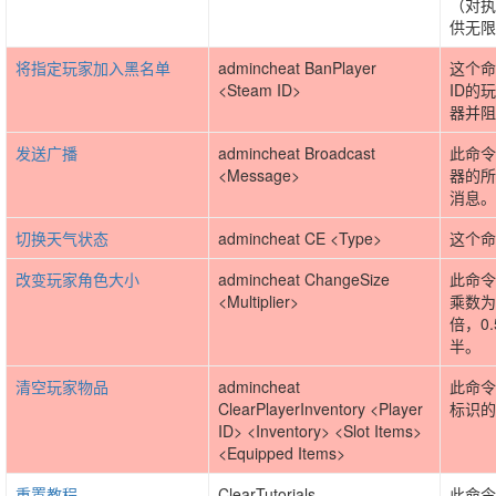
（对执
供无限
将指定玩家加入黑名单
admincheat BanPlayer
这个命
<Steam ID>
ID的
器并阻
发送广播
admincheat Broadcast
此命令
<Message>
器的所
消息。
切换天气状态
admincheat CE <Type>
这个命
改变玩家角色大小
admincheat ChangeSize
此命令
<Multiplier>
乘数为
倍，0
半。
清空玩家物品
admincheat
此命令
ClearPlayerInventory <Player
标识的
ID> <Inventory> <Slot Items>
<Equipped Items>
重置教程
ClearTutorials
此命令