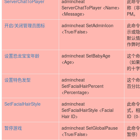
ServerChatToPlayer
admincheat
此命令
ServerChatToPlayer <Name>
称（非
<Message>
PM。
开启/关闭管理员图标
admincheat SetAdminIcon
此命令
<True/False>
示或隐
默认情
作弊时
设置恐龙宝宝年龄
admincheat SetBabyAge
这个命
<Age>
（如果
的十字
设置特色发型
admincheat
这个命
SetFacialHairPercent
百分比
<Percentage>
SetFacialHairStyle
admincheat
此命令
SetFacialHairStyle <Facial
式，相
Hair ID>
ID（0
暂停游戏
admincheat SetGlobalPause
此命令
<True/False>
暂停）