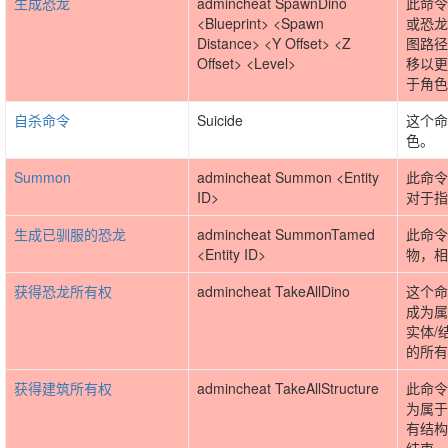
生成恐龙
admincheat SpawnDino
此命令
<Blueprint> <Spawn
或恐龙
Distance> <Y Offset> <Z
图路径
Offset> <Level>
移以更
于角色
自杀命令
Suicide
这个命
色。
Summon
admincheat Summon <Entity
此命令
ID>
对于指
生成已驯服的恐龙
admincheat SummonTamed
此命令
<Entity ID>
物，相
获得恐龙所有权
admincheat TakeAllDino
这个命
成为属
实体/
的所有
获得建筑所有权
admincheat TakeAllStructure
此命令
为属于
有结构