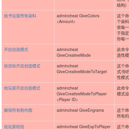
结构）
给予玩家所有染料
admincheat GiveColors
这个命
<Amount>
个染料
收每一
于指定
你每一
开启创造模式
admincheat
此命令
GiveCreativeMode
造性模
给目标开启创造模式
admincheat
这个命
GiveCreativeModeToTarget
式/你
性模式
给玩家开启创造模式
admincheat
此命令
GiveCreativeModeToPlayer
模式设
<Player ID>
解锁所有制作图
admincheat GiveEngrams
这个命
所有的
给玩家经验
admincheat GiveExpToPlayer
这个命