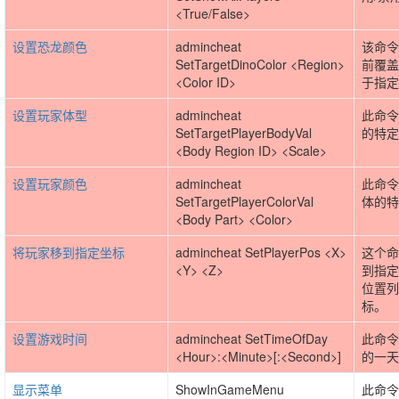
<True/False>
设置恐龙颜色
admincheat
该命令
SetTargetDinoColor <Region>
前覆盖
<Color ID>
于指定
设置玩家体型
admincheat
此命令
SetTargetPlayerBodyVal
的特定
<Body Region ID> <Scale>
设置玩家颜色
admincheat
此命令
SetTargetPlayerColorVal
体的特
<Body Part> <Color>
将玩家移到指定坐标
admincheat SetPlayerPos <X>
这个命
<Y> <Z>
到指定
位置列
标。
设置游戏时间
admincheat SetTimeOfDay
此命令
<Hour>:<Minute>[:<Second>]
的一天
显示菜单
ShowInGameMenu
此命令