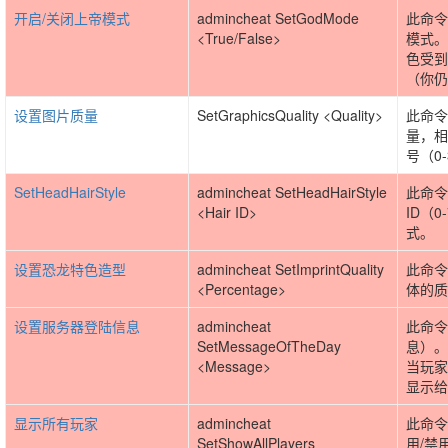
开启/关闭上帝模式
admincheat SetGodMode
此命令
<True/False>
模式。
色受到
（你仍
设置图片质量
SetGraphicsQuality <Quality>
此命令
量，相
号（0
SetHeadHairStyle
admincheat SetHeadHairStyle
此命令
<Hair ID>
ID（
式。
设置恐龙特色造型
admincheat SetImprintQuality
此命令
<Percentage>
体的质
设置服务器登陆信息
admincheat
此命令
SetMessageOfTheDay
息）。
<Message>
当玩家
显示给
显示所有玩家
admincheat
此命令
SetShowAllPlayers
用/禁