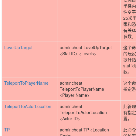
半径内
性变平
25米
家和恐
有关st
参数。
LevelUpTarget
admincheat LevelUpTarget
这个命
<Stat ID> <Levels>
的玩家
提升指
stat
数。
TeleportToPlayerName
admincheat
这个命
TeleportToPlayerName
指定游
<Player Name>
TeleportToActorLocation
admincheat
此管理
TeleportToActorLocation
有指定a
<Actor ID>
置。
TP
admincheat TP <Location
此命令
Code>
的位置