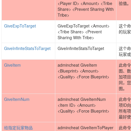
<Player ID> <Amount> <Tribe
验值。
Share> <Prevent Sharing With
Tribe>
GiveExpToTarget
GiveExpToTarget <Amount>
这个命
<Tribe Share> <Prevent
的玩家
Sharing With Tribe>
GiveInfiniteStatsToTarget
GiveInfiniteStatsToTarget
这个命
玩家或
GiveItem
admincheat GiveItem
此命令
<Blueprint> <Amount>
图、数
<Quality> <Force Blueprint>
加项目
同，您
图。
GiveItemNum
admincheat GiveItemNum
此命令
<Item ID> <Amount>
项ID
<Quality> <Force Blueprint>
所有项
最好使
给指定玩家物品
admincheat GiveItemToPlayer
此命令