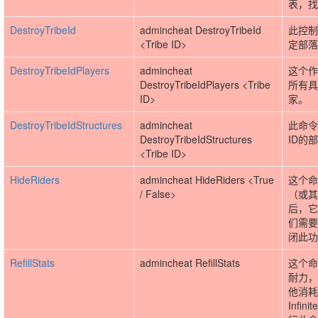
表，找
DestroyTribeId
admincheat DestroyTribeId
此控制
<Tribe ID>
定部落
DestroyTribeIdPlayers
admincheat
这个作
DestroyTribeIdPlayers <Tribe
所有具
ID>
家。
DestroyTribeIdStructures
admincheat
此命令
DestroyTribeIdStructures
ID的
<Tribe ID>
HideRiders
admincheat HideRiders <True
这个命
/ False>
（或其
后，它
们需要
闭此功
RefillStats
admincheat RefillStats
这个命
耐力，
他消耗
Infin