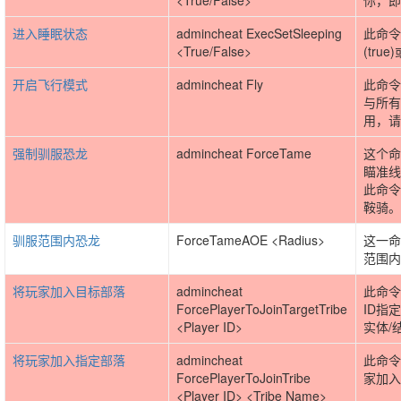
<True/False>
你，即
进入睡眠状态
admincheat ExecSetSleeping
此命令
<True/False>
(true
开启飞行模式
admincheat Fly
此命令
与所有
用，请
强制驯服恐龙
admincheat ForceTame
这个命
瞄准线
此命令
鞍骑。
驯服范围内恐龙
ForceTameAOE <Radius>
这一命
范围内
将玩家加入目标部落
admincheat
此命令
ForcePlayerToJoinTargetTribe
ID指
<Player ID>
实体/
将玩家加入指定部落
admincheat
此命令
ForcePlayerToJoinTribe
家加入
<Player ID> <Tribe Name>