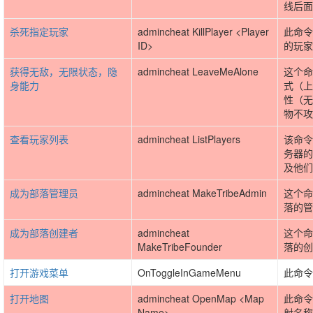
线后面
杀死指定玩家
admincheat KillPlayer <Player
此命令
ID>
的玩家
获得无敌，无限状态，隐
admincheat LeaveMeAlone
这个命
身能力
式（上
性（无
物不攻
查看玩家列表
admincheat ListPlayers
该命令
务器的
及他们的
成为部落管理员
admincheat MakeTribeAdmin
这个命
落的管
成为部落创建者
admincheat
这个命
MakeTribeFounder
落的创
打开游戏菜单
OnToggleInGameMenu
此命令
打开地图
admincheat OpenMap <Map
此命令
Name>
射名称