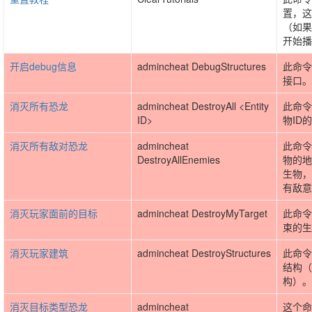
置，这
（如果
开始播
开启debug信息
admincheat DebugStructures
此命令
接口。
消灭所有恐龙
admincheat DestroyAll <Entity
此命令
ID>
物ID
消灭所有敌对恐龙
admincheat
此命令
DestroyAllEnemies
物的地
生物，
有敌意
消灭玩家面前的目标
admincheat DestroyMyTarget
此命令
束的生
消灭玩家建筑
admincheat DestroyStructures
此命令
结构（
构）。
消灭目标类型恐龙
admincheat
这个命