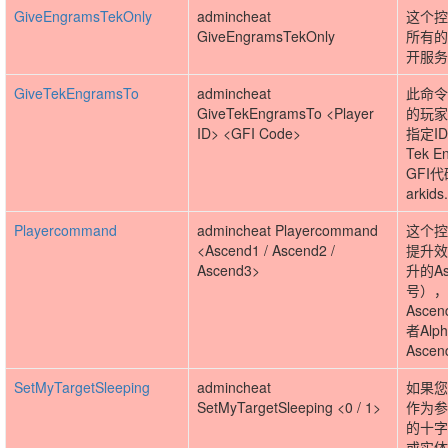
GiveEngramsTekOnly
admincheat
这个控
GiveEngramsTekOnly
所有的
开服务
GiveTekEngramsTo
admincheat
此命令
GiveTekEngramsTo <Player
的玩家
ID> <GFI Code>
指定ID
Tek 
GFI
arkids
Playercommand
admincheat Playercommand
这个控
<Ascend1 / Ascend2 /
提升效
Ascend3>
升的A
号），
Asc
者Alp
Asc
SetMyTargetSleeping
admincheat
如果您
SetMyTargetSleeping <0 / 1>
作为参
的十字
或实体