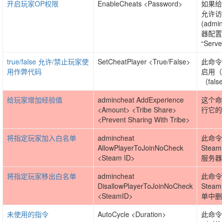
开启玩家OP权限
EnableCheats <Password>
如果给
允许访
(adm
器配置
“Serv
true/false 允许/禁止玩家使
SetCheatPlayer <True/False>
此命令
用作弊代码
启用（
（fal
给玩家增加经验值
admincheat AddExperience
这个命
<Amount> <Tribe Share>
行它的
<Prevent Sharing With Tribe>
将指定玩家加入白名单
admincheat
此命令
AllowPlayerToJoinNoCheck
Stea
<Steam ID>
服务器
将指定玩家移出白名单
admincheat
此命令
DisallowPlayerToJoinNoCheck
Stea
<SteamID>
单中删
未使用的指令
AutoCycle <Duration>
此命令