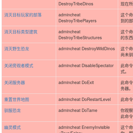
DestroyTribeDinos
现在所
消灭目标玩家的部落
admincheat
这个命
DestroyTribePlayers
到的部
消灭目标类型建筑
admincheat
这个命
DestroyTribeStructures
的东西
消灭野生恐龙
admincheat DestroyWildDinos
这个命
尚未驯
关闭旁观者模式
admincheat DisableSpectator
此命令
式。
关闭服务器
admincheat DoExit
此命令
务器。
重置世界地图
admincheat DoRestartLevel
此命令
驯服恐龙
admincheat DoTame
你观察
此命令
幽灵模式
admincheat EnemyInvisible
这个命