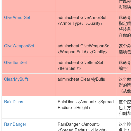
行此命
将继续
GiveArmorSet
admincheat GiveArmorSet
此命令
<Armor Type> <Quality>
指定质
将装备
在你的
GiveWeaponSet
admincheat GiveWeaponSet
这个命
<Weapon Set #> <Quality>
选项包
GiveItemSet
admincheat GiveItemSet
此命令
<Item Set #>
编号：
ClearMyBuffs
admincheat ClearMyBuffs
这个命
得的所
（从像
RainDinos
RainDinos <Amount> <Spread
这个控
Radius> <Height>
色上方
和副龙
RainDanger
RainDanger <Amount>
这个控
<Spread Radius> <Height>
色上方