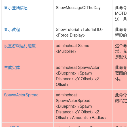
显示登陆信息
ShowMessageOfTheDay
此命令
MOT
送一条
显示教程
ShowTutorial <Tutorial ID>
此命令
<Force Display>
程ID
设置游戏运行速度
admincheat Slomo
这个命
<Multiplier>
增，允
是默认
生成实体
admincheat SpawnActor
此命令
<Blueprint> <Spawn
蓝图的
Distance> <Y Offset> <Z
体。
Offset>
SpawnActorSpread
admincheat
此命令
SpawnActorSpread
的给定
<Blueprint> <Spawn
Distance> <Y Offset> <Z
Offset> <Amount> <Radius>