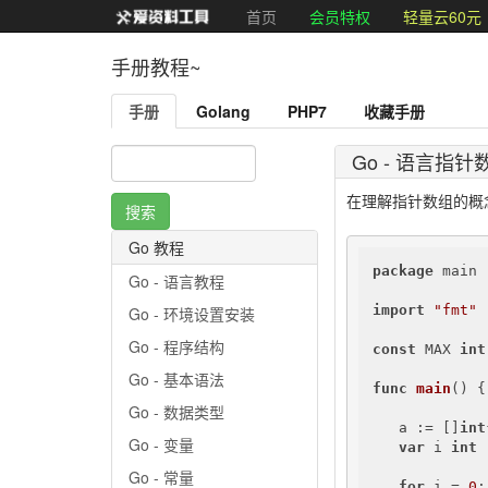
首页
会员特权
轻量云60元
手册教程~
手册
Golang
PHP7
收藏手册
Go - 语言指针
在理解指针数组的概
Go 教程
package
 main

Go - 语言教程
import
"fmt"
Go - 环境设置安装
Go - 程序结构
const
 MAX 
int
Go - 基本语法
func
main
()
 {

Go - 数据类型
   a := []
int
Go - 变量
var
 i 
int
Go - 常量
for
 i = 
0
;