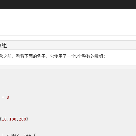
数组
念之前，看看下面的例子，它使用了一个3个整数的数组：
 = 
3
{
10
,
100
,
200
}

 i < MAX; i++ {
