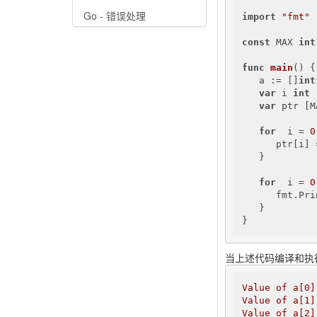
Go - 错误处理
import
"fmt"
const
 MAX 
int
func
main
()
 {

   a := []
int
var
 i 
int
var
 ptr [M
for
  i = 
0
      ptr[i] 
   }

for
  i = 
0
      fmt.Pri
   }

}
当上述代码编译和执
Value
of
a[0]
Value
of
a[1]
Value
of
a[2]