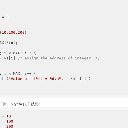
 = 
3
{
10
,
100
,
200
}

AX]*
int
;

; i < MAX; i++ {

= &a[i] 
/* assign the address of integer. */
; i < MAX; i++ {

ntf(
"Value of a[%d] = %d\n"
, i,*ptr[i] )

行时，它产生以下结果：
=
10
=
100
=
200