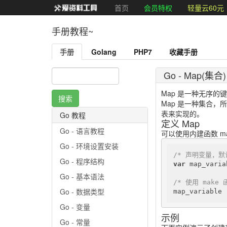
首页
会员特权
轻量云60元
手册教程~
手册
Golang
PHP7
收藏手册
Go - Map(集合)
Map 是一种无序的
Map 是一种集合，
表来实现的。
Go 教程
定义 Map
Go - 语言教程
可以使用内建函数 ma
Go - 环境设置安装
/* 声明变量，默认
Go - 程序结构
var
 map_varia
Go - 基本语法
/* 使用 make 
Go - 数据类型
map_variable 
Go - 变量
示例
Go - 常量