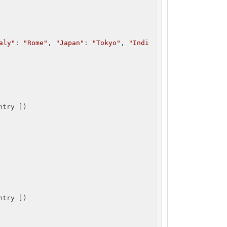
aly"
: 
"Rome"
, 
"Japan"
: 
"Tokyo"
, 
"Indi
try ])

try ])
