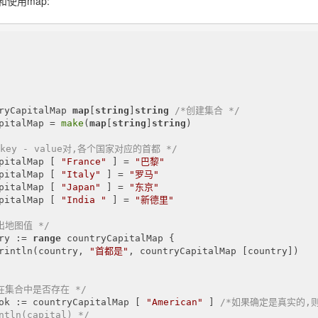
使用map:
ryCapitalMap 
map
[
string
]
string
/*创建集合 */
pitalMap = 
make
(
map
[
string
]
string
)

入key - value对,各个国家对应的首都 */
pitalMap [ 
"France"
 ] = 
"巴黎"
pitalMap [ 
"Italy"
 ] = 
"罗马"
pitalMap [ 
"Japan"
 ] = 
"东京"
pitalMap [ 
"India "
 ] = 
"新德里"
出地图值 */
ry := 
range
 countryCapitalMap {

rintln(country, 
"首都是"
, countryCapitalMap [country])

在集合中是否存在 */
ok := countryCapitalMap [ 
"American"
 ] 
/*如果确定是真实的,则
ntln(capital) */