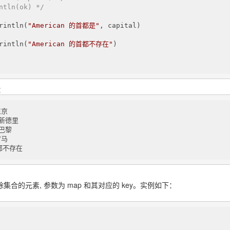
ntln(ok) */
rintln(
"American 的首都是"
, capital)

rintln(
"American 的首都不存在"
)

：
京

新德里

巴黎

马

首都不存在
于删除集合的元素, 参数为 map 和其对应的 key。实例如下：