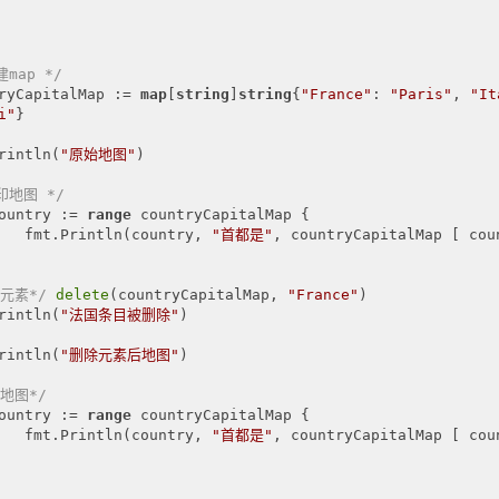
建map */
ryCapitalMap := 
map
[
string
]
string
{
"France"
: 
"Paris"
, 
"It
i"
}

rintln(
"原始地图"
)

印地图 */
ountry := 
range
 countryCapitalMap {

   fmt.Println(country, 
"首都是"
, countryCapitalMap [ coun
元素*/
delete
(countryCapitalMap, 
"France"
)

rintln(
"法国条目被删除"
)

rintln(
"删除元素后地图"
)

地图*/
ountry := 
range
 countryCapitalMap {

   fmt.Println(country, 
"首都是"
, countryCapitalMap [ coun