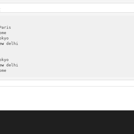
：
aris

me

kyo

ew
 delhi

kyo

ew
 delhi

ome