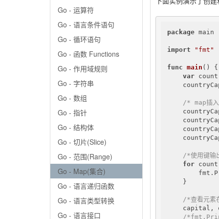
下面实例演示了创建和
Go - 运算符
Go - 语言条件语句
package
 main

Go - 循环语句
import
"fmt"
Go - 函数 Functions
func
main
()
 {

Go - 作用域规则
var
 count
Go - 字符串
    countryCa
Go - 数组
/* map插
    countryCa
Go - 指针
    countryCa
Go - 结构体
    countryCa
    countryCa
Go - 切片(Slice)
/*使用键输
Go - 范围(Range)
for
 count
Go - Map(集合)
        fmt.P
    }

Go - 语言递归函数
/*查看元素
Go - 语言类型转换
    capital, 
Go - 语言接口
/*fmt.Pri