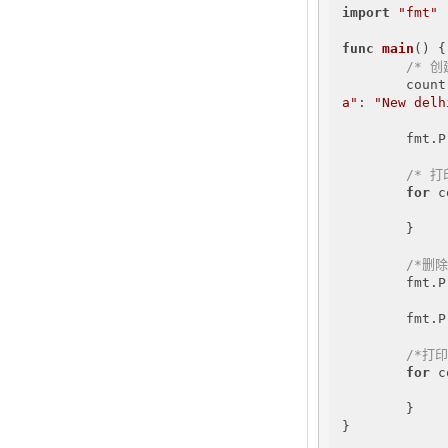
import
"fmt"
func
main
()
 {

/* 创
        count
a"
: 
"New delh
        fmt.P
/* 打
for
 c
             
        }

/*删除
        fmt.P
        fmt.P
/*打印
for
 c
             
        }

}