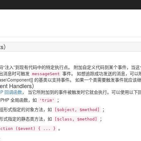
ts）
码“注入”到现有代码中的特定执行点。 附加自定义代码到某个事件，当这
出消息时可触发
事件。 如想追踪成功发送的消息，可以
messageSent
i\base\Component]] 的基类以支持事件。 如果一个类需要触发事件就应该继承 [[
t Handlers）
HP 回调函数
， 当它所附加到的事件被触发时它就会执行。可以使用以下
PHP 全局函数，如
；
'trim'
组形式指定的对象方法，如
；
[$object, $method]
形式指定的静态类方法，如
；
[$class, $method]
。
nction ($event) { ... }
：