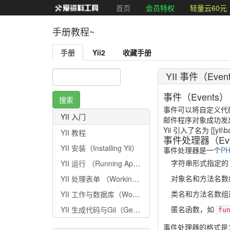
首页
会员特权
轻量云60元
手册教程~
手册
Yii2
收藏手册
YII 事件（Even
事件（Events）
事件可以将自定义代
YII 入门
邮件程序对象成功发
Yii 引入了名为 [[yi
YII 教程
事件处理器（Even
YII 安装（Installing Yii）
事件处理器是一个
P
字符串形式指定的 
YII 运行 （Running Applications）
对象名和方法名数
YII 处理表单 （Working with Forms）
类名和方法名数组
YII 工作与数据库（Working with Databases）
匿名函数，如
YII 生成代码与Gii（Generating Code with Gii）
fu
事件处理器的格式是