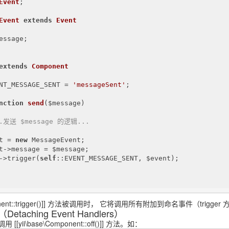
Event
;

Event
extends
Event
essage;

extends
Component
NT_MESSAGE_SENT = 
'messageSent'
;

nction
send
($message)
..发送 $message 的逻辑...
t = 
new
 MessageEvent;

t->message = $message;

->trigger(
self
::EVENT_MESSAGE_SENT, $event);

Component::trigger()]] 方法被调用时， 它将调用所有附加到命名事件（tr
aching Event Handlers）
ii\base\Component::off()]] 方法。如：