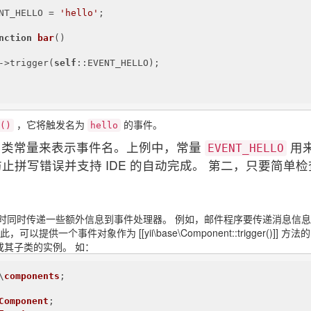
NT_HELLO = 
'hello'
;

nction
bar
()
->trigger(
self
::EVENT_HELLO);

，它将触发名为
的事件。
()
hello
荐使用类常量来表示事件名。上例中，常量
用
EVENT_HELLO
止拼写错误并支持 IDE 的自动完成。 第二，只要简单
时同时传递一些额外信息到事件处理器。 例如，邮件程序要传递消息信
可以提供一个事件对象作为 [[yii\base\Component::trigger()
t]] 类或其子类的实例。 如：
\
components
;

Component