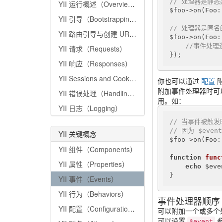
// 处理器是静态
YII 运行概述（Overview）
$foo->on(Foo:
YII 引导（Bootstrapping）
// 处理器是匿名
YII 路由引导与创建 URL（Routing and URL Creation）
$foo->on(Foo:
//事件处理
YII 请求（Requests）
});
YII 响应（Responses）
YII Sessions and Cookies
你也可以通过
配置
附
附加事件处理器时可以提
YII 错误处理（Handling Errors）
用。如：
YII 日志（Logging）
// 当事件被触发
// 因为 $eve
YII 关键概念
$foo->on(Foo:
YII 组件（Components）
function
func
YII 属性（Properties）
echo
 $eve
}
YII 事件（Events）
YII 行为（Behaviors）
事件处理器顺序（Eve
YII 配置（Configurations）
可以附加一个或多个
可以设置
参
$event