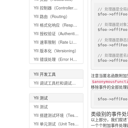
YII 控制器（Controllers）
// 处理器是全局
$foo->off(Foo
YII 路由（Routing）
YII 格式化响应（Response Formatting）
// 处理器是对象
$foo->off(Foo
YII 授权验证（Authentication）
// 处理器是静态
YII 速率限制（Rate Limiting）
$foo->off(Foo
YII 版本化（Versioning）
// 处理器是匿名
YII 错误处理（Error Handling）
$foo->off(Foo
YII 开发工具
注意当匿名函数附加
$anonymousFunct
YII 调试工具栏和调试器（Debug Toolbar and Debugger）
移除事件的全部处理器，简单
YII 测试
$foo->off(Foo
YII 测试
类级别的事件处理器（C
YII 搭建测试环境（Testing environment setup）
以上部分，我们叙述
YII 单元测试（Unit Tests）
一个个附加事件处理器到每个