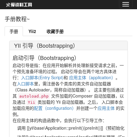
手册教程~
手册
Yii2
收藏手册
YII 引导（Bootstrapping）
启动引导（Bootstrapping）
启动引导是指：在应用开始解析并处理新接受请求之前，一
个预先准备环境的过程。 启动引导会在两个地方具体进
行：
入口脚本(Entry Script)
和
应用主体（application）
。
在
入口脚本
里，需注册各个类库的类文件自动加载器
（Class Autoloader，简称自动加载器）。 这主要包括通过
其
文件加载的Composer 自动加载器，以
autoload.php
及通过
类加载的 Yii 自动加载器。之后， 入口脚本会
Yii
加载应用的
配置（configuration）
并创建一个
应用主体
的实
例。
在应用主体的构造函数中，会执行以下引导工作：
调用 [[yii\base\Application::preInit()|preInit()]]（预