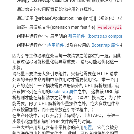
注册[[yii\base\Application::errorHandler|错误处理器（ErrorHa
通过给定的应用配置初始化应用的各属性。
通过调用 [[yii\base\Application::init()|init()]]（初始化）方法，
加载扩展清单文件(extension manifest file)
vendor/yiisoft/
创建并运行各个扩展声明的
引导组件（bootstrap components
创建并运行各个
应用组件
以及在应用的
Bootstrap 属性
中声明
因为引导工作必须在处理
每一次
请求之前都进行一遍，因此
让该过程尽可能轻量化就异常重要， 请尽可能地优化这一
步骤。
请尽量不要注册太多引导组件。只有他需要在 HTTP 请求
处理的全部生命周期中都作用时才需要使用它。 举一个用
到它的范例：一个模块需要注册额外的 URL 解析规则，就
应该把它列在应用的
bootstrap 属性
之中， 这样该 URL 解
析规则才能在解析请求之前生效。（译注：换言之，为了性
能需要，除了 URL 解析等少量操作之外，绝大多数组件都
应该按需加载，而不是都放在引导过程中。）
在生产环境中，可以开启字节码缓存，比如 APC， 来进一
步最小化加载和解析 PHP 文件所需的时间。
一些大型应用都包含有非常复杂的应用
配置
， 它们会被分
割到许多更小的配置文件中。 此时，可以考虑将整个配置