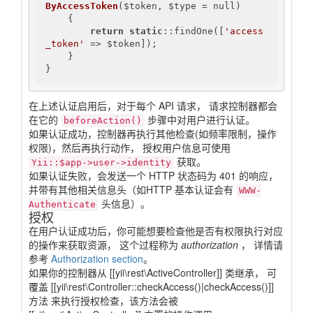
ByAccessToken
($token, $type = null)
{

return
static
::findOne([
'access
_token'
 => $token]);

    }

}
在上述认证启用后，对于每个 API 请求， 请求控制器都会
在它的
步骤中对用户进行认证。
beforeAction()
如果认证成功，控制器再执行其他检查(如频率限制，操作
权限)，然后再执行动作， 授权用户信息可使用
获取。
Yii::$app->user->identity
如果认证失败，会发送一个 HTTP 状态码为 401 的响应，
并带有其他相关信息头（如HTTP 基本认证会有
WWW-
头信息）。
Authenticate
授权
在用户认证成功后，你可能想要检查他是否有权限执行对应
的操作来获取资源， 这个过程称为
authorization
， 详情请
参考
Authorization section
。
如果你的控制器从 [[yii\rest\ActiveController]] 类继承， 可
覆盖 [[yii\rest\Controller::checkAccess()|checkAccess()]]
方法 来执行授权检查，该方法会被