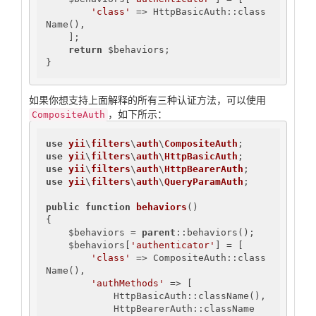
'class'
 => HttpBasicAuth::class
Name(),

    ];

return
 $behaviors;

}
如果你想支持上面解释的所有三种认证方法，可以使用
，如下所示：
CompositeAuth
use
yii
\
filters
\
auth
\
CompositeAuth
use
yii
\
filters
\
auth
\
HttpBasicAuth
use
yii
\
filters
\
auth
\
HttpBearerAuth
use
yii
\
filters
\
auth
\
QueryParamAuth
;

public
function
behaviors
()
{

    $behaviors = 
parent
::behaviors();

    $behaviors[
'authenticator'
] = [

'class'
 => CompositeAuth::class
Name(),

'authMethods'
 => [

            HttpBasicAuth::className(),

            HttpBearerAuth::className