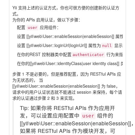
Yii 支持上述的认证方式，你也可很方便的创建新的认证方
式。
为你的 APIs 启用认证，做以下步骤：
配置
应用组件：
user
设置 [[yii\web\User::enableSession|enableSession]] 属性为
f
设置 [[yii\web\User::loginUrl|loginUrl]] 属性为
显示一个HT
null
在你的REST 控制器类中配置
行为来指定使
authenticator
在你的[[yii\web\User::identityClass|user identity class]] 类中实现
步骤 1 不是必要的，但是推荐配置，因为 RESTful APIs 应
为无状态的， 当
[[yii\web\User::enableSession|enableSession]] 为 false，
请求中的用户认证状态就不能通过 session 来保持，每个请
求的认证通过步骤 2 和 3 来实现。
Tip: 如果你将 RESTful APIs 作为应用开
发，可以设置应用配置中
组件的
user
[[yii\web\User::enableSession|enableSession]]
如果将 RESTful APIs 作为模块开发，可