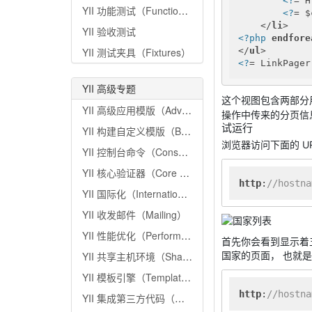
<?
= H
YII 功能测试（Functional Tests）
<?
= $
</
li
>
YII 验收测试
<?php
endfore
</
ul
>
YII 测试夹具（Fixtures）
<?
= LinkPager
YII 高级专题
这个视图包含两部分
YII 高级应用模版（Advanced Project Template）
操作中传来的分页信
试运行
YII 构建自定义模版（Building Application from Scratch）
浏览器访问下面的 U
YII 控制台命令（Console Commands）
YII 核心验证器（Core Validators）
http
:
//hostna
YII 国际化（Internationalization）
YII 收发邮件（Mailing）
YII 性能优化（Performance Tuning）
首先你会看到显示着
YII 共享主机环境（Shared Hosting Environment）
国家的页面， 也就是
YII 模板引擎（Template Engines）
http
:
//hostna
YII 集成第三方代码（Working with Third-Party Code）