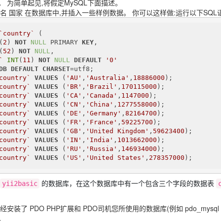
 为简单起见,将假定MySQL下面描述。
名 国家 在数据库中,并插入一些样例数据。 你可以这样做:运行以下SQL
`country`
 (

(
2
) 
NOT
NULL
 PRIMARY 
KEY
,

(
52
) 
NOT
NULL
,

`
INT
(
11
) 
NOT
NULL
DEFAULT
'0'
DB
DEFAULT
CHARSET
country`
VALUES
 (
'AU'
,
'Australia'
,
18886000
country`
VALUES
 (
'BR'
,
'Brazil'
,
170115000
country`
VALUES
 (
'CA'
,
'Canada'
,
1147000
country`
VALUES
 (
'CN'
,
'China'
,
1277558000
country`
VALUES
 (
'DE'
,
'Germany'
,
82164700
country`
VALUES
 (
'FR'
,
'France'
,
59225700
country`
VALUES
 (
'GB'
,
'United Kingdom'
,
59623400
country`
VALUES
 (
'IN'
,
'India'
,
1013662000
country`
VALUES
 (
'RU'
,
'Russia'
,
146934000
country`
VALUES
 (
'US'
,
'United States'
,
278357000
);
的数据库，在这个数据库中有一个包含三个字段的数据表
yii2basic
安装了 PDO PHP扩展和 PDO司机您所使用的数据库(例如 pdo_mysq
。