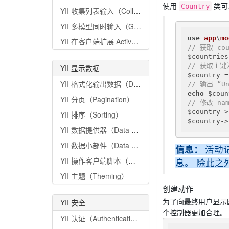
使用
类可
Country
YII 收集列表输入（Collecting Tabular Input）
YII 多模型同时输入（Getting Data for Multiple Models）
use
app
\
mo
YII 在客户端扩展 ActiveForm（Extending ActiveForm on the Client Side）
// 获取 co
$countries
// 获取主键为
YII 显示数据
$country =
YII 格式化输出数据（Data Formatting）
// 输出 “Un
echo
YII 分页（Pagination）
// 修改 na
$country->
YII 排序（Sorting）
$country->
YII 数据提供器（Data Providers）
YII 数据小部件（Data Widgets）
信息：
活动
YII 操作客户端脚本（Working with Client Scripts）
息。 除此之
YII 主题（Theming）
创建动作
YII 安全
为了向最终用户显示
个控制器更加合理。
YII 认证（Authentication）