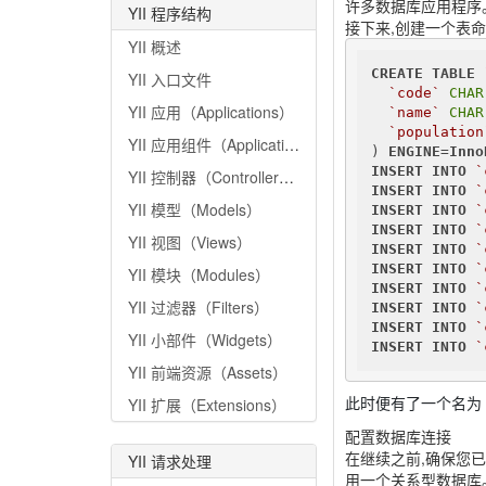
许多数据库应用程序。
YII 程序结构
接下来,创建一个表命
YII 概述
CREATE
TABLE
YII 入口文件
`code`
CHAR
YII 应用（Applications）
`name`
CHAR
`population
YII 应用组件（Application Components）
) 
ENGINE
=
Inno
INSERT
INTO
`
YII 控制器（Controllers）
INSERT
INTO
`
YII 模型（Models）
INSERT
INTO
`
INSERT
INTO
`
YII 视图（Views）
INSERT
INTO
`
INSERT
INTO
`
YII 模块（Modules）
INSERT
INTO
`
YII 过滤器（Filters）
INSERT
INTO
`
INSERT
INTO
`
YII 小部件（Widgets）
INSERT
INTO
`
YII 前端资源（Assets）
YII 扩展（Extensions）
此时便有了一个名为
配置数据库连接
在继续之前,确保您已经
YII 请求处理
用一个关系型数据库