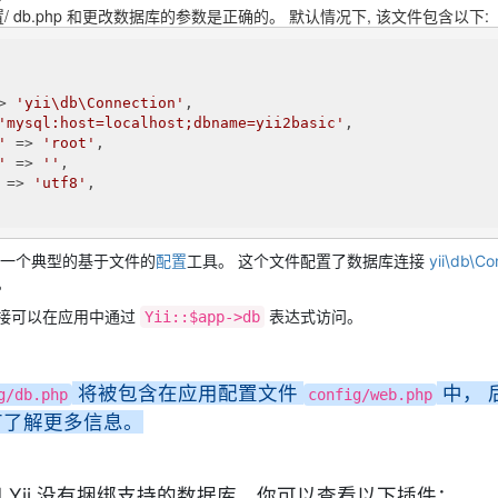
/ db.php 和更改数据库的参数是正确的。 默认情况下, 该文件包含以下:
> 
'yii\db\Connection'
,

'mysql:host=localhost;dbname=yii2basic'
,

'
 => 
'root'
,

'
 => 
''
,

 => 
'utf8'
,

一个典型的基于文件的
配置
工具。 这个文件配置了数据库连接
yii\db\Co
。
接可以在应用中通过
表达式访问。
Yii::$app->db
将被包含在应用配置文件
中， 
g/db.php
config/web.php
节了解更多信息。
 Yii 没有捆绑支持的数据库，你可以查看以下插件：