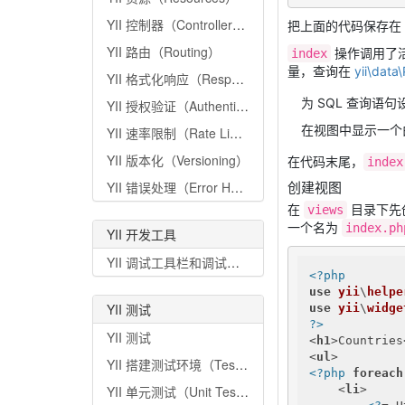
YII 控制器（Controllers）
把上面的代码保存在
YII 路由（Routing）
操作调用了
index
量，查询在
yii\data
YII 格式化响应（Response Formatting）
为 SQL 查询语句
YII 授权验证（Authentication）
在视图中显示一个
YII 速率限制（Rate Limiting）
YII 版本化（Versioning）
在代码末尾，
index
YII 错误处理（Error Handling）
创建视图
在
目录下先
views
一个名为
index.ph
YII 开发工具
YII 调试工具栏和调试器（Debug Toolbar and Debugger）
<?php
use
yii
\
helpe
YII 测试
use
yii
\
widge
?>
YII 测试
<
h1
>
Countries
<
ul
>
YII 搭建测试环境（Testing environment setup）
<?php
foreach
<
li
>
YII 单元测试（Unit Tests）