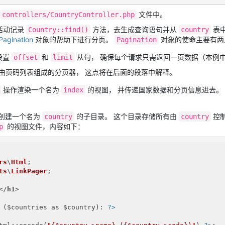
文件中。
controllers/CountryController.php
活动记录
方法，去生成查询语句并从
表中
Country::find()
country
\Pagination
对象的帮助下进行分页。
对象的使命主要有两
Pagination
设置
和
从句， 确保每个请求只需返回一页数据（本例中每
offset
limit
由页码列表组成的分页器， 这点将在后面的段落中解释。
操作渲染一个名为
的视图， 并传递国家数据和分页信息进去。
index
创建一个名为
的子目录。 这个目录存储所有由
控
country
country
的视图文件，内容如下：
p
rs
\
Html
ts
\
LinkPager
</
h1
>
 ($countries as $country): 
?>