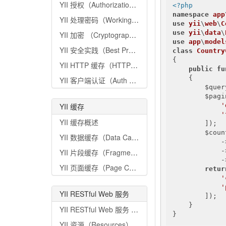
YII 授权（Authorization）
<?php
namespace
app
YII 处理密码（Working with Passwords）
use
yii
\
web
\
C
use
yii
\
data
\
YII 加密 （Cryptography）
use
app
\
model
YII 安全实践（Best Practices）
class
Country
{

YII HTTP 缓存（HTTP Caching）
public
fu
{

YII 客户端认证（Auth Clients）
        $quer
        $pagi
'
YII 缓存
'
YII 缓存概述
        ]);

        $coun
YII 数据缓存（Data Caching）
            -
            -
YII 片段缓存（Fragment Caching）
            -
YII 页面缓存（Page Caching）
retur
'
'
YII RESTful Web 服务
        ]);

    }

YII RESTful Web 服务 快速入门
}
YII 资源（Resources）