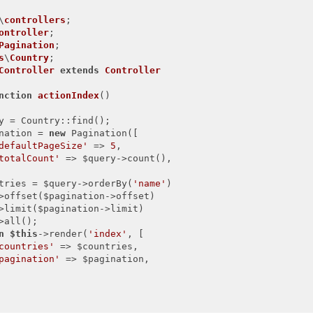
\
controllers
ontroller
Pagination
s
\
Country
Controller
extends
Controller
nction
actionIndex
()
y = Country::find();

nation = 
new
 Pagination([

defaultPageSize'
 => 
5
,

totalCount'
 => $query->count(),

tries = $query->orderBy(
'name'
)

>offset($pagination->offset)

>limit($pagination->limit)

>all();

n
$this
->render(
'index'
, [

countries'
 => $countries,

pagination'
 => $pagination,
