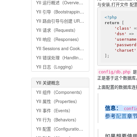
YII 运行概述（Overview）
与安装,打开文件 配置
YII 引导（Bootstrapping）
<?php
YII 路由引导与创建 URL（Routing and URL Creation）
return
 [

'class'
 =
YII 请求（Requests）
'dsn'
 => 
YII 响应（Responses）
'username
'password
YII Sessions and Cookies
'charset'
];
YII 错误处理（Handling Errors）
YII 日志（Logging）
是
config/db.php
正是基于这个数据库
YII 关键概念
上面配置的数据库连
YII 组件（Components）
YII 属性（Properties）
信息：
confi
YII 事件（Events）
参考
配置
章
YII 行为（Behaviors）
YII 配置（Configurations）
如果想要使用