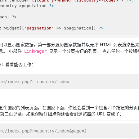
tml::encode(
"{$country->name} ({$country->code})"
) 
?>
:

country->population 
?>
ach
; 
?>
::widget([
'pagination'
 => $pagination]) 
?>
用以显示国家数据。第一部分遍历国家数据并以无序 HTML 列表渲染出
息。 小部件
显示一个分页按钮的列表。 点击任何一个按钮
LinkPager
RL 看看能否工作：
me/index.php?r=country/index
五个国家的列表页面。在国家下面，你还会看到一个包含四个按钮的分页器。
第二页记录。如果观察仔细点你还会看到浏览器的 URL 变成了：
me/index.php?r=country/index&page=2