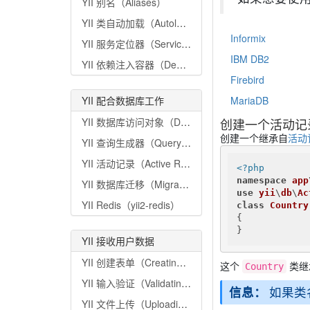
YII 别名（Aliases）
YII 类自动加载（Autoloading）
Informix
YII 服务定位器（Service Locator）
IBM DB2
YII 依赖注入容器（Dependency Injection Container）
Firebird
YII 配合数据库工作
MariaDB
YII 数据库访问对象（Database Access Objects）
创建一个活动记
创建一个继承自
活动
YII 查询生成器（Query Builder）
YII 活动记录（Active Record）
<?php
namespace
app
YII 数据库迁移（Migrations）
use
yii
\
db
\
Ac
YII Redis（yii2-redis）
class
Country
{

}
YII 接收用户数据
YII 创建表单（Creating Forms）
这个
类继
Country
YII 输入验证（Validating Input）
信息：
如果类
YII 文件上传（Uploading Files）