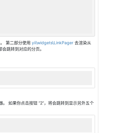
来。 第二部分使用
yii\widgets\LinkPager
去渲染从
都会跳转到对应的分页。
 如果你点击按钮 “2”，将会跳转到显示另外五个