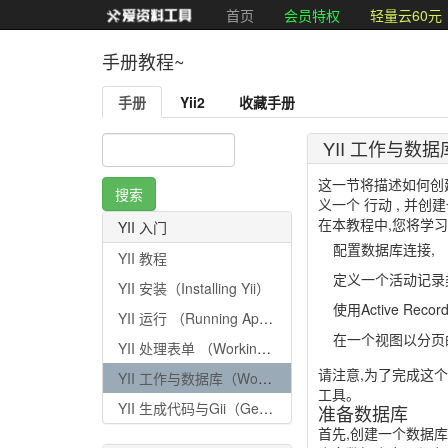
首页
会员特权
轻量云60元
手册教程~
手册
Yii2
收藏手册
YII 工作与数据库（
这一节将描述如何创建
义一个 行动 , 并创
在本教程中,您将学习
YII 入门
配置数据库连接,
YII 教程
定义一个活动记录
YII 安装（Installing Yii）
使用Active Rec
YII 运行 （Running Applications）
在一个视图以分页
YII 处理表单 （Working with Forms）
请注意,为了完成这
YII 工作与数据库（Working with Databases）
工具。
YII 生成代码与Gii（Generating Code with Gii）
准备数据库
首先,创建一个数据库 y