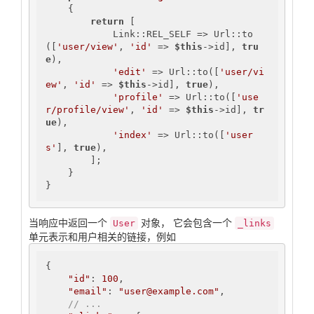
{

return
 [

            Link::REL_SELF => Url::to
([
'user/view'
, 
'id'
 => 
$this
->id], 
tru
e
),

'edit'
 => Url::to([
'user/vi
ew'
, 
'id'
 => 
$this
->id], 
true
),

'profile'
 => Url::to([
'use
r/profile/view'
, 
'id'
 => 
$this
->id], 
tr
ue
),

'index'
 => Url::to([
'user
s'
], 
true
),

        ];

    }

}
当响应中返回一个
对象， 它会包含一个
User
_links
单元表示和用户相关的链接，例如
{

"id"
: 
100
,

"email"
: 
"user@example.com"
,

// ...