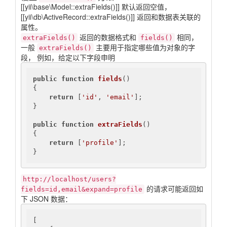
[[yii\base\Model::extraFields()]] 默认返回空值，
[[yii\db\ActiveRecord::extraFields()]] 返回和数据表关联的
属性。
返回的数据格式和
相同，
extraFields()
fields()
一般
主要用于指定哪些值为对象的字
extraFields()
段， 例如，给定以下字段申明
public
function
fields
()
{

return
 [
'id'
, 
'email'
];

}

public
function
extraFields
()
{

return
 [
'profile'
];

}
http://localhost/users?
的请求可能返回如
fields=id,email&expand=profile
下 JSON 数据：
[
