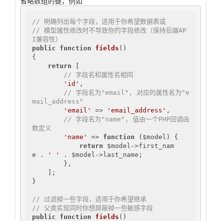
省略数组的键，例如
// 明确列出每个字段，适用于你希望数据表或
// 模型属性修改时不导致你的字段修改（保持后端AP
I兼容性）
public
function
fields
()
{

return
 [

// 字段名和属性名相同
'id'
,

// 字段名为"email", 对应的属性名为"e
mail_address"
'email'
 => 
'email_address'
,

// 字段名为"name", 值由一个PHP回调函
数定义
'name'
 => 
function
($model)
{

return
 $model->first_nam
e . 
' '
 . $model->last_name;

        },

    ];

}

// 过滤掉一些字段，适用于你希望继承
// 父类实现同时你想屏蔽掉一些敏感字段
public
function
fields
()