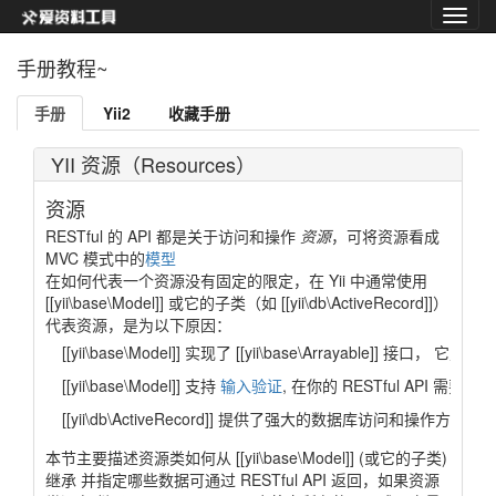
手册教程~
手册
Yii2
收藏手册
YII 资源（Resources）
资源
RESTful 的 API 都是关于访问和操作
资源
，可将资源看成
MVC 模式中的
模型
在如何代表一个资源没有固定的限定，在 Yii 中通常使用
[[yii\base\Model]] 或它的子类（如 [[yii\db\ActiveRecord]]）
代表资源，是为以下原因：
[[yii\base\Model]] 实现了 [[yii\base\Arrayable]] 
[[yii\base\Model]] 支持
输入验证
, 在你的 RESTful API 
[[yii\db\ActiveRecord]] 提供了强大的数据库访问
本节主要描述资源类如何从 [[yii\base\Model]] (或它的子类)
继承 并指定哪些数据可通过 RESTful API 返回，如果资源