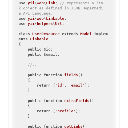
use
yii
\
web
\
Link
; 
// represents a lin
k object as defined in JSON Hypermedi
a API Language.
use
yii
\
web
\
Linkable
use
yii
\
helpers
\
Url
;

class
UserResource
extends
Model
implem
ents
Linkable
{

public
 $id;

public
 $email;

//...
public
function
fields
()
{

return
 [
'id'
, 
'email'
];

    }

public
function
extraFields
()
{

return
 [
'profile'
];

    }

public
function
getLinks
()