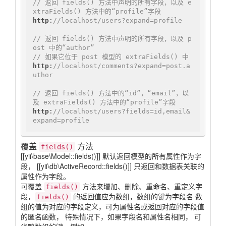
// 返回 fields() 方法中声明的所有字段，以及 e
xtraFields() 方法中的“profile”字段
http
:
//localhost/users?expand=profile
// 返回 fields() 方法中声明的所有字段，以及 p
ost 中的“author”
// 如果它位于 post 模型的 extraFields() 中
http
:
//localhost/comments?expand=post.a
uthor
// 返回 fields() 方法中的“id”，“email”，以
及 extraFields() 方法中的“profile”字段
http
:
//localhost/users?fields=id,email&
expand=profile
覆盖
方法
fields()
[[yii\base\Model::fields()]] 默认返回模型的所有属性作为字
段， [[yii\db\ActiveRecord::fields()]] 只返回和数据表关联的
属性作为字段。
可覆盖
方法来增加、删除、重命名、重定义字
fields()
段，
的返回值应为数组，数组的键为字段名 数
fields()
组的值为对应的字段定义，可为属性名或返回对应的字段值
的匿名函数， 特殊情况下，如果字段名和属性名相同， 可