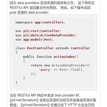
因为 data providers 支持资源的排序和分页， 这个特性在
RESTful API 返回集合时也用到， 例如，如下操作返回
post 资源的 data provider：
namespace
app
\
controllers
;

use
yii
\
rest
\
Controller
use
yii
\
data
\
ActiveDataProvider
use
app
\
models
\
Post
;

class
PostController
extends
Controller
{

public
function
actionIndex
()
{

return
new
 ActiveDataProvider([

'query'
 => Post::find(),

        ]);

    }

}
当在 RESTful API 响应中发送 data provider 时，
[[yii\rest\Serializer]] 会取出资源的当前页并组装成资源对象
数组， [[yii\rest\Serializer]] 也通过如下 HTTP 头包含页码