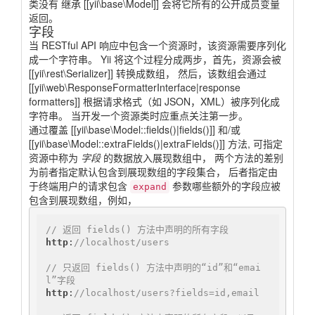
类没有 继承 [[yii\base\Model]] 会将它所有的公开成员变量
返回。
字段
当 RESTful API 响应中包含一个资源时，该资源需要序列化
成一个字符串。 Yii 将这个过程分成两步，首先，资源会被
[[yii\rest\Serializer]] 转换成数组， 然后，该数组会通过
[[yii\web\ResponseFormatterInterface|response
formatters]] 根据请求格式（如 JSON，XML）被序列化成
字符串。 当开发一个资源类时应重点关注第一步。
通过覆盖 [[yii\base\Model::fields()|fields()]] 和/或
[[yii\base\Model::extraFields()|extraFields()]] 方法, 可指定
资源中称为
字段
的数据放入展现数组中， 两个方法的差别
为前者指定默认包含到展现数组的字段集合， 后者指定由
于终端用户的请求包含
参数哪些额外的字段应被
expand
包含到展现数组，例如，
// 返回 fields() 方法中声明的所有字段
http
:
//localhost/users
// 只返回 fields() 方法中声明的“id”和“emai
l”字段
http
:
//localhost/users?fields=id,email